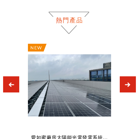
熱門產品
Previous
N
台蠟旗下子公司-冠達綠能事業有限公司投資桃園觀音屋頂型冠達觀音電廠
愛如蜜廠房太陽能光電發電系統工程