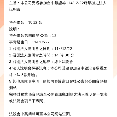
a
n
主旨：本公司受邀參加台中銀證券114/12/22所舉辦之法人
t
a
說明會
s
W
符合條款：第 12 款
A
e
說明：
p
i
符合條款第四條第XX款：12
p
b
事實發生日：114/12/22
o
1.召開法人說明會之日期：114/12/22
2.召開法人說明會之時間：14 時 30 分
3.召開法人說明會之地點：線上法說會
4.法人說明會擇要訊息：本公司受邀參加台中銀證券舉辦之
線上法人說明會。
5.其他應敘明事項：簡報內容於當日會後公告於公開資訊觀
測站
完整財務業務資訊請至公開資訊觀測站之法人說明會一覽表
或法說會項目下查閱。
法說會中英簡報可至本公司網站
查閱
。