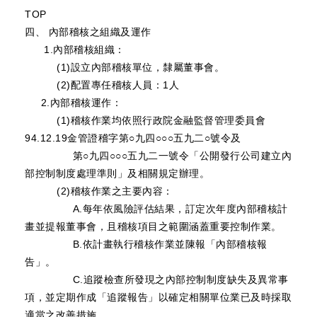
TOP
四、 內部稽核之組織及運作
1.內部稽核組織：
(1)設立內部稽核單位，隸屬董事會。
(2)配置專任稽核人員：1人
2.內部稽核運作：
(1)稽核作業均依照行政院金融監督管理委員會
94.12.19金管證稽字第○九四○○○五九二○號令及
第○九四○○○五九二一號令「公開發行公司建立內
部控制制度處理準則」及相關規定辦理。
(2)稽核作業之主要內容：
A.每年依風險評估結果，訂定次年度內部稽核計
畫並提報董事會，且稽核項目之範圍涵蓋重要控制作業。
B.依計畫執行稽核作業並陳報「內部稽核報
告」。
C.追蹤檢查所發現之內部控制制度缺失及異常事
項，並定期作成「追蹤報告」以確定相關單位業已及時採取
適當之改善措施。