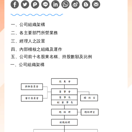
W
S
h
i
a
n
一、公司組織架構
t
a
二、各主要部門所營業務
s
W
三、經理人之設置
A
e
四、內部稽核之組織及運作
p
i
五、公司前十名股東名稱、持股數額及比例
一、公司組織架構
p
b
o