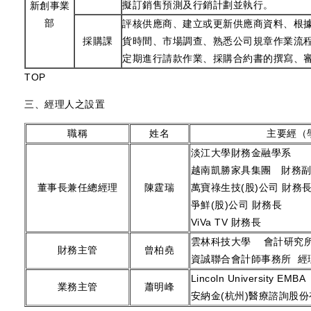
擬訂銷售預測及行銷計劃並執行。
新創事業
部
評核供應商、建立或更新供應商資料、根
採購課
貨時間、市場調查、熟悉公司規章作業流
定期進行請款作業、採購合約書的撰寫、
TOP
三、經理人之設置
職稱
姓名
主要經（
淡江大學財務金融學系
越南凱勝家具集團 財務
董事長兼任總經理
陳霆瑞
萬寶祿生技(股)公司 財務
爭鮮(股)公司 財務長
ViVa TV 財務長
雲林科技大學 會計研究
財務主管
曾柏堯
資誠聯合會計師事務所 經
Lincoln University EMBA
業務主管
蕭明峰
安納金(杭州)醫療諮詢股份