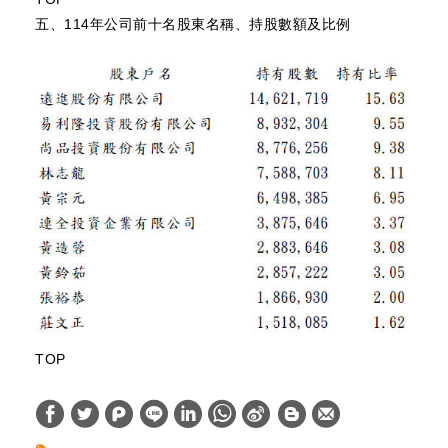
五、114年
公司前十名股東名稱、持股數額及比例
TOP
W
S
h
i