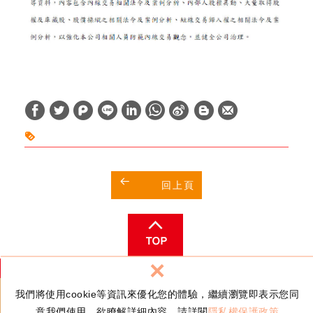
W
S
h
i
a
n
t
a
回上頁
s
W
A
e
p
i
p
b
×
o
客服聯絡信箱：
service@wax.com.tw
我們將使用cookie等資訊來優化您的體驗，繼續瀏覽即表示您同
意我們使用。欲瞭解詳細內容，請詳閱
隱私權保護政策
© 台灣蠟品股份有限公司
隱私權政策
網頁設計
│ 新視野