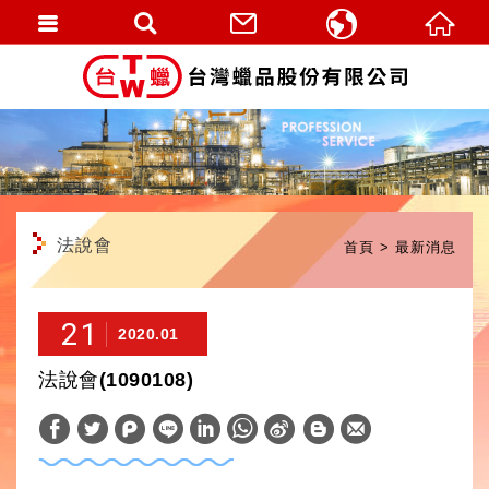
繁體中文
English
法說會
首頁
最新消息
21
2020.01
法說會(1090108)
W
S
h
i