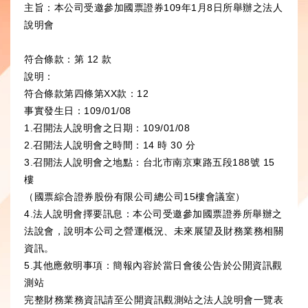
a
n
主旨：本公司受邀參加國票證券109年1月8日所舉辦之法人
t
a
說明會
s
W
符合條款：第 12 款
A
e
說明：
p
i
符合條款第四條第XX款：12
p
b
事實發生日：109/01/08
o
1.召開法人說明會之日期：109/01/08
2.召開法人說明會之時間：14 時 30 分
3.召開法人說明會之地點：台北市南京東路五段188號 15
樓
（國票綜合證券股份有限公司總公司15樓會議室）
4.法人說明會擇要訊息：本公司受邀參加國票證券所舉辦之
法說會，說明本公司之營運概況、未來展望及財務業務相關
資訊。
5.其他應敘明事項：簡報內容於當日會後公告於公開資訊觀
測站
完整財務業務資訊請至公開資訊觀測站之法人說明會一覽表