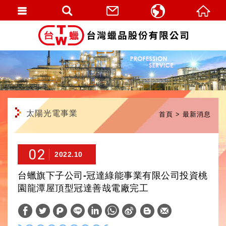
繁體中文
English
太陽光電事業
首頁
最新消息
02
2022.10
台蠟旗下子公司-冠達綠能事業有限公司投資桃
園龍潭屋頂型冠達善哉電廠完工
W
S