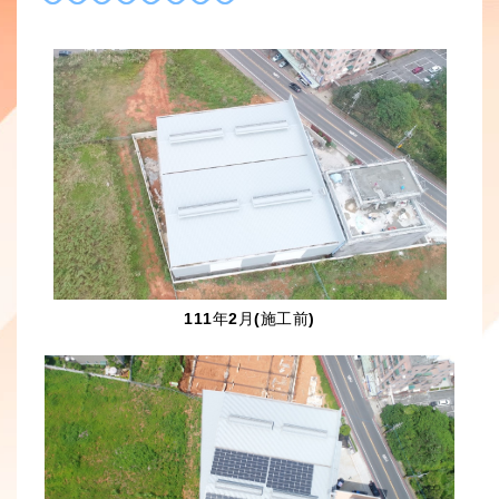
h
i
a
n
t
a
s
W
A
e
p
i
p
b
o
111年2月(施工前)