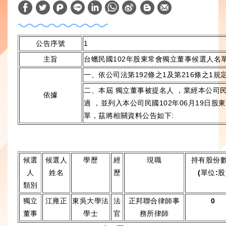
W
S
h
i
a
n
公告序號
1
t
a
主旨
台蠟民國102年股東常會獨立董事候選人名
s
W
一、依公司法第192條之1及第216條之1規
A
e
二、本屆 獨立董事被提名人 ，業經本公司民
依據
p
i
過 ，並列入本公司民國102年06月19日股
p
b
單，茲將相關資料公告如下:
o
候選
候選人
學歷
經
現職
持有股份
人
姓名
歷
(單位:股
類別
獨立
江雍正
東吳大學法
法
正邦聯合律師事
0
董事
學士
官
務所律師